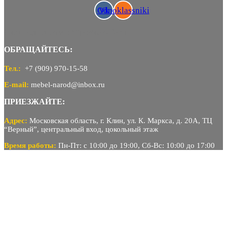
Odnoklassniki
Vk
Сайт подготовлен:
https://ads4life.ru
ОБРАЩАЙТЕСЬ:
Тел.:
+7 (909) 970-15-58
E-mail:
mebel-narod@inbox.ru
ПРИЕЗЖАЙТЕ:
Адрес:
Московская область, г. Клин, ул. К. Маркса, д. 20А, ТЦ
“Верный”, центральный вход, цокольный этаж
Время работы:
Пн-Пт: с 10:00 до 19:00, Сб-Вс: 10:00 до 17:00