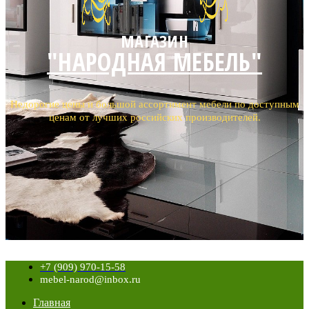
МАГАЗИН
"НАРОДНАЯ МЕБЕЛЬ"
Недорогие цены и большой ассортимент мебели по доступным
ценам от лучших российских производителей.
+7 (909) 970-15-58
mebel-narod@inbox.ru
Главная